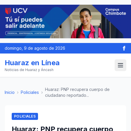
domingo, 9 de agosto de 2026
Huaraz en Línea
Noticias de Huaraz y Áncash
Huaraz: PNP recupera cuerpo de
Inicio
›
Policiales
›
ciudadano reportado...
POLICIALES
Huaraz: PNP recupera cuerpo