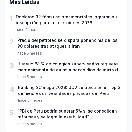
Más Leídas
1
Declaran 32 fórmulas presidenciales lograron su
inscripción para las elecciones 2026
hace 6 meses
2
Precio del petróleo se dispara por encima de los
80 dólares tras ataques a Irán
hace 5 meses
3
Huaraz: 68 % de colegios supervisados requiere
mantenimiento de aulas a pocos días de inicio del
año escolar 2026
hace 5 meses
4
Ranking SCImago 2026: UCV se ubica en el Top 3
de mejores universidades privadas del Perú
hace 5 meses
5
“PBI de Perú podría superar 5% si se consolidan
reformas y se logra la estabilidad”
hace 5 meses