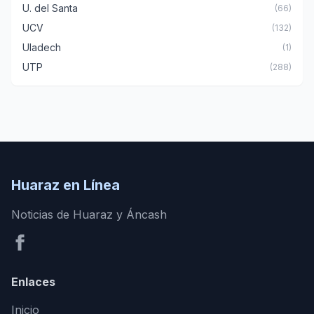
U. del Santa
(66)
UCV
(132)
Uladech
(1)
UTP
(288)
Huaraz en Línea
Noticias de Huaraz y Áncash
Enlaces
Inicio