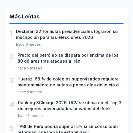
Más Leídas
1
Declaran 32 fórmulas presidenciales lograron su
inscripción para las elecciones 2026
hace 6 meses
2
Precio del petróleo se dispara por encima de los
80 dólares tras ataques a Irán
hace 5 meses
3
Huaraz: 68 % de colegios supervisados requiere
mantenimiento de aulas a pocos días de inicio del
año escolar 2026
hace 5 meses
4
Ranking SCImago 2026: UCV se ubica en el Top 3
de mejores universidades privadas del Perú
hace 5 meses
5
“PBI de Perú podría superar 5% si se consolidan
reformas y se logra la estabilidad”