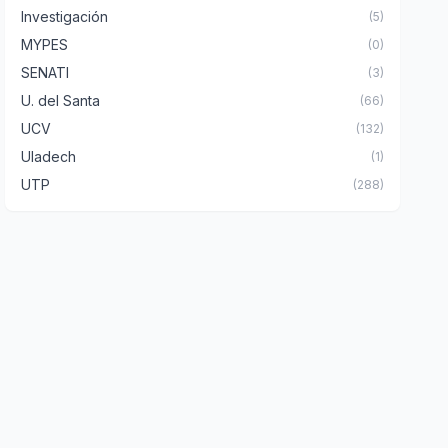
Investigación
(5)
MYPES
(0)
SENATI
(3)
U. del Santa
(66)
UCV
(132)
Uladech
(1)
UTP
(288)