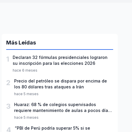
Más Leídas
1
Declaran 32 fórmulas presidenciales lograron
su inscripción para las elecciones 2026
hace 6 meses
2
Precio del petróleo se dispara por encima de
los 80 dólares tras ataques a Irán
hace 5 meses
3
Huaraz: 68 % de colegios supervisados
requiere mantenimiento de aulas a pocos días
de inicio del año escolar 2026
hace 5 meses
4
“PBI de Perú podría superar 5% si se