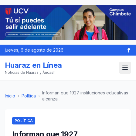
jueves, 6 de agosto de 2026
Huaraz en Línea
Noticias de Huaraz y Áncash
Informan que 1927 instituciones educativas
Inicio
›
Política
›
alcanza...
POLÍTICA
Informan que 1927