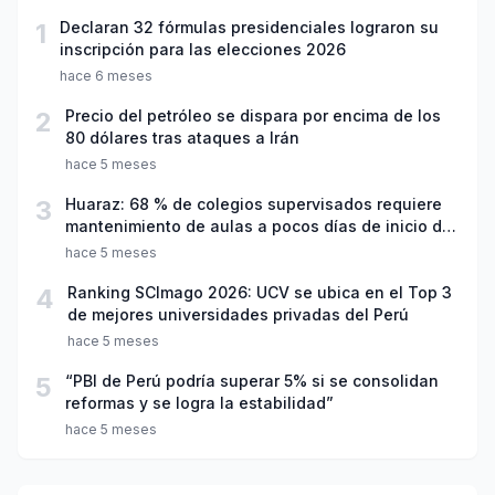
1
Declaran 32 fórmulas presidenciales lograron su
inscripción para las elecciones 2026
hace 6 meses
2
Precio del petróleo se dispara por encima de los
80 dólares tras ataques a Irán
hace 5 meses
3
Huaraz: 68 % de colegios supervisados requiere
mantenimiento de aulas a pocos días de inicio del
año escolar 2026
hace 5 meses
4
Ranking SCImago 2026: UCV se ubica en el Top 3
de mejores universidades privadas del Perú
hace 5 meses
5
“PBI de Perú podría superar 5% si se consolidan
reformas y se logra la estabilidad”
hace 5 meses