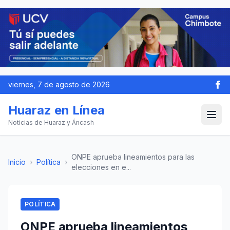
viernes, 7 de agosto de 2026
Huaraz en Línea
Noticias de Huaraz y Áncash
ONPE aprueba lineamientos para las
Inicio
›
Política
›
elecciones en e...
POLÍTICA
ONPE aprueba lineamientos