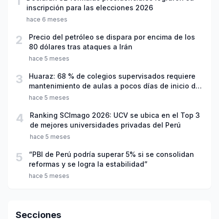
1
inscripción para las elecciones 2026
hace 6 meses
2
Precio del petróleo se dispara por encima de los
80 dólares tras ataques a Irán
hace 5 meses
3
Huaraz: 68 % de colegios supervisados requiere
mantenimiento de aulas a pocos días de inicio del
año escolar 2026
hace 5 meses
4
Ranking SCImago 2026: UCV se ubica en el Top 3
de mejores universidades privadas del Perú
hace 5 meses
5
“PBI de Perú podría superar 5% si se consolidan
reformas y se logra la estabilidad”
hace 5 meses
Secciones