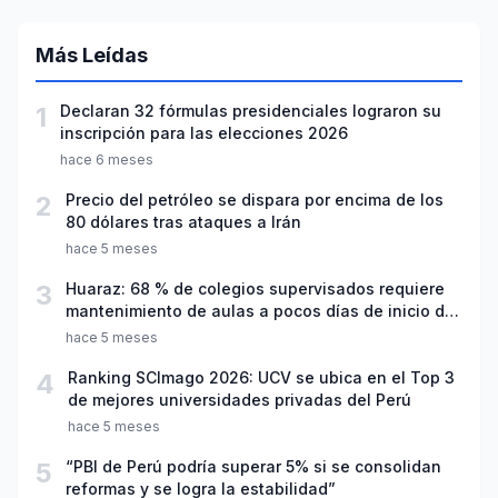
Más Leídas
1
Declaran 32 fórmulas presidenciales lograron su
inscripción para las elecciones 2026
hace 6 meses
2
Precio del petróleo se dispara por encima de los
80 dólares tras ataques a Irán
hace 5 meses
3
Huaraz: 68 % de colegios supervisados requiere
mantenimiento de aulas a pocos días de inicio del
año escolar 2026
hace 5 meses
4
Ranking SCImago 2026: UCV se ubica en el Top 3
de mejores universidades privadas del Perú
hace 5 meses
5
“PBI de Perú podría superar 5% si se consolidan
reformas y se logra la estabilidad”