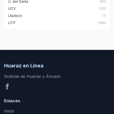
U. del Santa
(66)
UCV
(132)
Uladech
(1)
UTP
(289)
Huaraz en Línea
Noticias de Huaraz y Áncash
Enlaces
Inicio