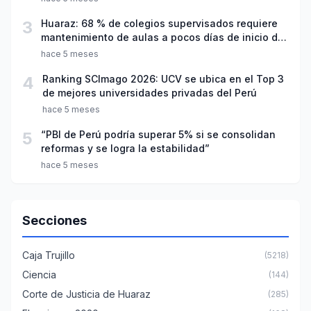
3
Huaraz: 68 % de colegios supervisados requiere
mantenimiento de aulas a pocos días de inicio del
año escolar 2026
hace 5 meses
4
Ranking SCImago 2026: UCV se ubica en el Top 3
de mejores universidades privadas del Perú
hace 5 meses
5
“PBI de Perú podría superar 5% si se consolidan
reformas y se logra la estabilidad”
hace 5 meses
Secciones
Caja Trujillo
(5218)
Ciencia
(144)
Corte de Justicia de Huaraz
(285)