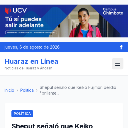
jueves, 6 de agosto de 2026
Huaraz en Línea
Noticias de Huaraz y Áncash
Sheput señaló que Keiko Fujimori perdió
Inicio
›
Política
›
"brillante...
POLÍTICA
Sheput señaló que Keiko