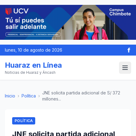
lunes, 10 de agosto de 2026
Huaraz en Línea
Noticias de Huaraz y Áncash
JNE solicita partida adicional de S/ 372
Inicio
›
Política
›
millones...
POLÍTICA
JNE solicita partida adicional