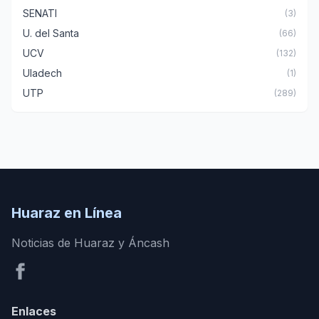
SENATI
(3)
U. del Santa
(66)
UCV
(132)
Uladech
(1)
UTP
(289)
Huaraz en Línea
Noticias de Huaraz y Áncash
Enlaces