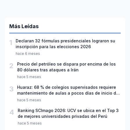
Más Leídas
1
Declaran 32 fórmulas presidenciales lograron su
inscripción para las elecciones 2026
hace 6 meses
2
Precio del petróleo se dispara por encima de los
80 dólares tras ataques a Irán
hace 5 meses
3
Huaraz: 68 % de colegios supervisados requiere
mantenimiento de aulas a pocos días de inicio del
año escolar 2026
hace 5 meses
4
Ranking SCImago 2026: UCV se ubica en el Top 3
de mejores universidades privadas del Perú
hace 5 meses