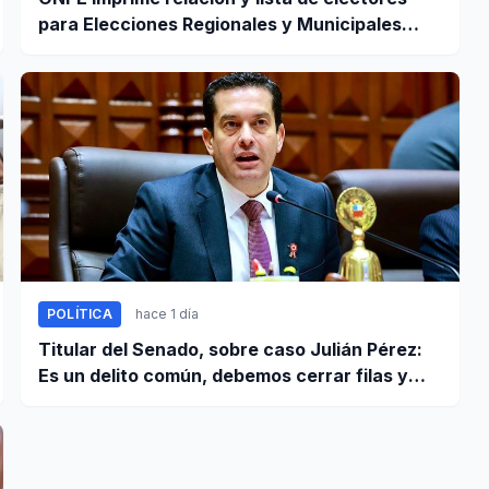
para Elecciones Regionales y Municipales
2026
POLÍTICA
hace 1 día
Titular del Senado, sobre caso Julián Pérez:
Es un delito común, debemos cerrar filas y
“pedir que se proceda con todo el rigor de la
ley”