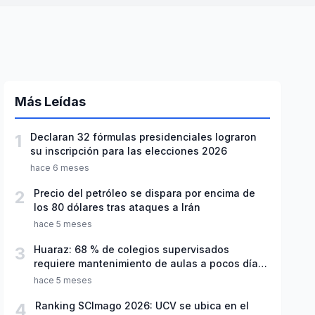
Más Leídas
1
Declaran 32 fórmulas presidenciales lograron
su inscripción para las elecciones 2026
hace 6 meses
2
Precio del petróleo se dispara por encima de
los 80 dólares tras ataques a Irán
hace 5 meses
3
Huaraz: 68 % de colegios supervisados
requiere mantenimiento de aulas a pocos días
de inicio del año escolar 2026
hace 5 meses
4
Ranking SCImago 2026: UCV se ubica en el