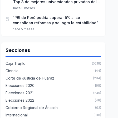
Top 3 de mejores universidades privadas del
Perú
hace 5 meses
5
“PBI de Perú podría superar 5% si se
consolidan reformas y se logra la estabilidad”
hace 5 meses
Secciones
Caja Trujillo
(5218)
Ciencia
(144)
Corte de Justicia de Huaraz
(284)
Elecciones 2020
(168)
Elecciones 2021
(245)
Elecciones 2022
(48)
Gobierno Regional de Áncash
(92)
Internacional
(318)