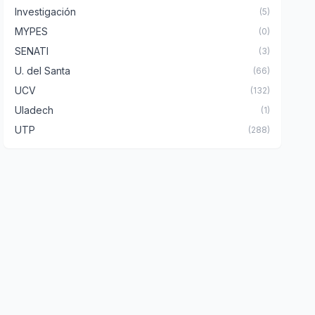
Investigación
(5)
MYPES
(0)
SENATI
(3)
U. del Santa
(66)
UCV
(132)
Uladech
(1)
UTP
(288)