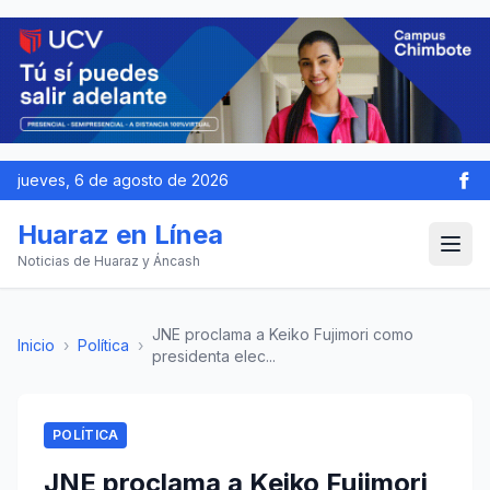
jueves, 6 de agosto de 2026
Huaraz en Línea
Noticias de Huaraz y Áncash
JNE proclama a Keiko Fujimori como
Inicio
›
Política
›
presidenta elec...
POLÍTICA
JNE proclama a Keiko Fujimori