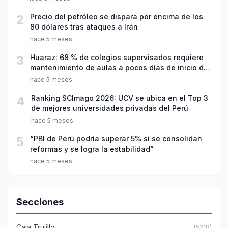
2
Precio del petróleo se dispara por encima de los
80 dólares tras ataques a Irán
hace 5 meses
3
Huaraz: 68 % de colegios supervisados requiere
mantenimiento de aulas a pocos días de inicio del
año escolar 2026
hace 5 meses
4
Ranking SCImago 2026: UCV se ubica en el Top 3
de mejores universidades privadas del Perú
hace 5 meses
5
“PBI de Perú podría superar 5% si se consolidan
reformas y se logra la estabilidad”
hace 5 meses
Secciones
Caja Trujillo
(5218)