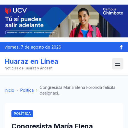
viernes, 7 de agosto de 2026
Huaraz en Línea
Noticias de Huaraz y Áncash
Congresista María Elena Foronda felicita
Inicio
›
Política
›
designaci...
POLÍTICA
Congresista María Elena