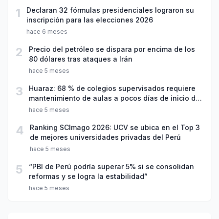
1
Declaran 32 fórmulas presidenciales lograron su
inscripción para las elecciones 2026
hace 6 meses
2
Precio del petróleo se dispara por encima de los
80 dólares tras ataques a Irán
hace 5 meses
3
Huaraz: 68 % de colegios supervisados requiere
mantenimiento de aulas a pocos días de inicio del
año escolar 2026
hace 5 meses
4
Ranking SCImago 2026: UCV se ubica en el Top 3
de mejores universidades privadas del Perú
hace 5 meses
5
“PBI de Perú podría superar 5% si se consolidan
reformas y se logra la estabilidad”
hace 5 meses