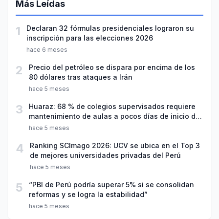
Más Leídas
1
Declaran 32 fórmulas presidenciales lograron su
inscripción para las elecciones 2026
hace 6 meses
2
Precio del petróleo se dispara por encima de los
80 dólares tras ataques a Irán
hace 5 meses
3
Huaraz: 68 % de colegios supervisados requiere
mantenimiento de aulas a pocos días de inicio del
año escolar 2026
hace 5 meses
4
Ranking SCImago 2026: UCV se ubica en el Top 3
de mejores universidades privadas del Perú
hace 5 meses
5
“PBI de Perú podría superar 5% si se consolidan
reformas y se logra la estabilidad”
hace 5 meses