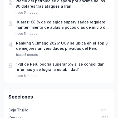
2
Precio del petróleo se dispara por encima de los
80 dólares tras ataques a Irán
hace 5 meses
3
Huaraz: 68 % de colegios supervisados requiere
mantenimiento de aulas a pocos días de inicio del
año escolar 2026
hace 5 meses
4
Ranking SCImago 2026: UCV se ubica en el Top 3
de mejores universidades privadas del Perú
hace 5 meses
5
“PBI de Perú podría superar 5% si se consolidan
reformas y se logra la estabilidad”
hace 5 meses
Secciones
Caja Trujillo
(5218)
Ciencia
(144)