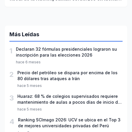
contra el crimen
Más Leídas
1
Declaran 32 fórmulas presidenciales lograron su
inscripción para las elecciones 2026
hace 6 meses
2
Precio del petróleo se dispara por encima de los
80 dólares tras ataques a Irán
hace 5 meses
3
Huaraz: 68 % de colegios supervisados requiere
mantenimiento de aulas a pocos días de inicio del
año escolar 2026
hace 5 meses
4
Ranking SCImago 2026: UCV se ubica en el Top 3
de mejores universidades privadas del Perú