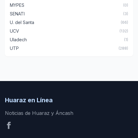
MYPES
(0)
SENATI
(3)
U. del Santa
(66)
UCV
(132)
Uladech
(1)
UTP
(288)
Huaraz en Línea
Noticias de Huaraz y Áncash