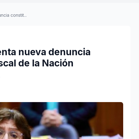
ia constit...
enta nueva denuncia
iscal de la Nación
a