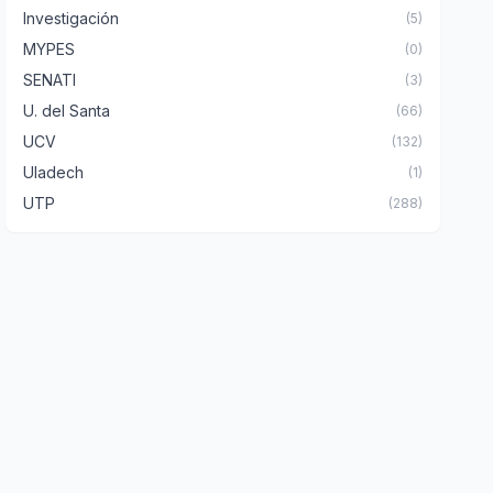
Investigación
(5)
MYPES
(0)
SENATI
(3)
U. del Santa
(66)
UCV
(132)
Uladech
(1)
UTP
(288)