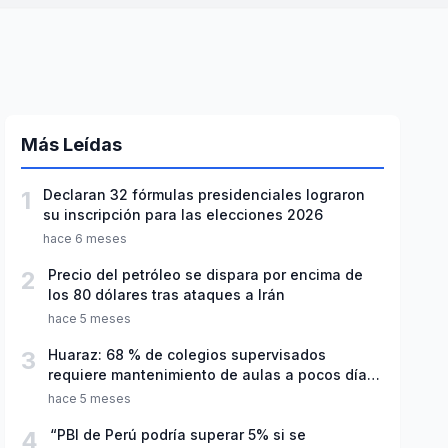
Más Leídas
1
Declaran 32 fórmulas presidenciales lograron
su inscripción para las elecciones 2026
hace 6 meses
2
Precio del petróleo se dispara por encima de
los 80 dólares tras ataques a Irán
hace 5 meses
3
Huaraz: 68 % de colegios supervisados
requiere mantenimiento de aulas a pocos días
de inicio del año escolar 2026
hace 5 meses
4
“PBI de Perú podría superar 5% si se