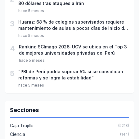
80 dólares tras ataques a Irán
hace 5 meses
3
Huaraz: 68 % de colegios supervisados requiere
mantenimiento de aulas a pocos días de inicio del
año escolar 2026
hace 5 meses
4
Ranking SCImago 2026: UCV se ubica en el Top 3
de mejores universidades privadas del Perú
hace 5 meses
5
“PBI de Perú podría superar 5% si se consolidan
reformas y se logra la estabilidad”
hace 5 meses
Secciones
Caja Trujillo
(5218)
Ciencia
(144)