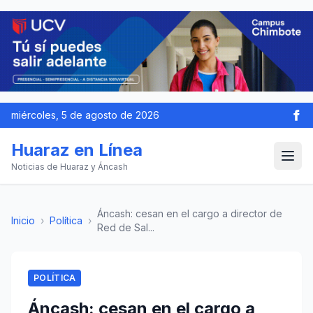
miércoles, 5 de agosto de 2026
Huaraz en Línea
Noticias de Huaraz y Áncash
Áncash: cesan en el cargo a director de
Inicio
›
Política
›
Red de Sal...
POLÍTICA
Áncash: cesan en el cargo a