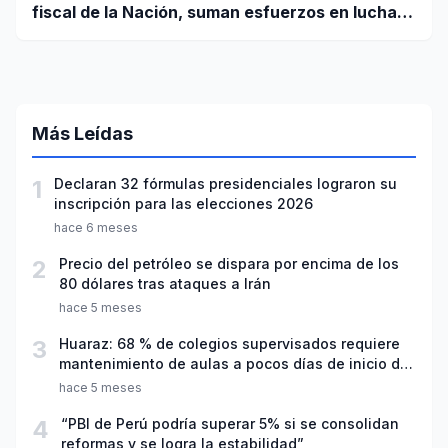
fiscal de la Nación, suman esfuerzos en lucha
contra el crimen
Más Leídas
1
Declaran 32 fórmulas presidenciales lograron su
inscripción para las elecciones 2026
hace 6 meses
2
Precio del petróleo se dispara por encima de los
80 dólares tras ataques a Irán
hace 5 meses
3
Huaraz: 68 % de colegios supervisados requiere
mantenimiento de aulas a pocos días de inicio del
año escolar 2026
hace 5 meses
4
“PBI de Perú podría superar 5% si se consolidan
reformas y se logra la estabilidad”