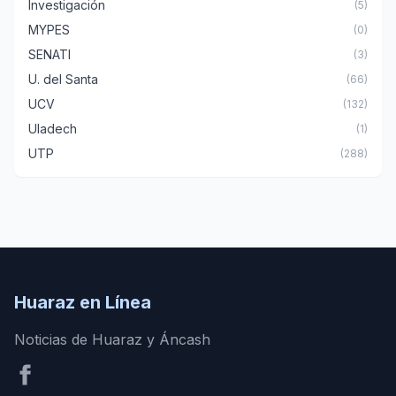
Investigación
(5)
MYPES
(0)
SENATI
(3)
U. del Santa
(66)
UCV
(132)
Uladech
(1)
UTP
(288)
Huaraz en Línea
Noticias de Huaraz y Áncash