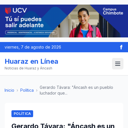
viernes, 7 de agosto de 2026
Huaraz en Línea
Noticias de Huaraz y Áncash
Gerardo Távara: "Áncash es un pueblo
Inicio
›
Política
›
luchador que...
POLÍTICA
Gerardo Távara: "Áncash es un