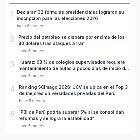
1
Declaran 32 fórmulas presidenciales lograron su
inscripción para las elecciones 2026
hace 6 meses
2
Precio del petróleo se dispara por encima de los
80 dólares tras ataques a Irán
hace 5 meses
3
Huaraz: 68 % de colegios supervisados requiere
mantenimiento de aulas a pocos días de inicio del
año escolar 2026
hace 5 meses
4
Ranking SCImago 2026: UCV se ubica en el Top 3
de mejores universidades privadas del Perú
hace 5 meses
5
“PBI de Perú podría superar 5% si se consolidan
reformas y se logra la estabilidad”
hace 5 meses