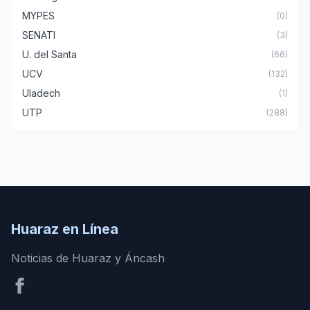
MYPES
(0)
SENATI
(3)
U. del Santa
(66)
UCV
(132)
Uladech
(1)
UTP
(288)
Huaraz en Línea
Noticias de Huaraz y Áncash