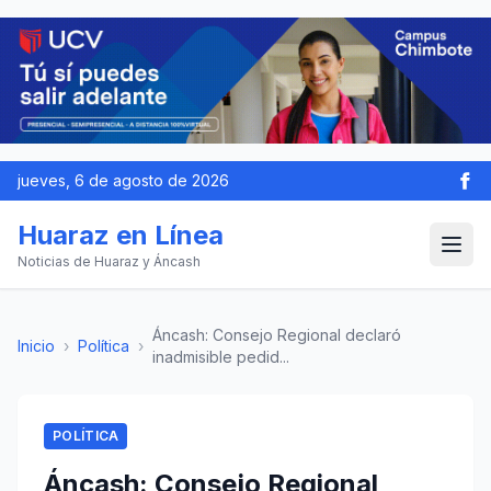
jueves, 6 de agosto de 2026
Huaraz en Línea
Noticias de Huaraz y Áncash
Áncash: Consejo Regional declaró
Inicio
›
Política
›
inadmisible pedid...
POLÍTICA
Áncash: Consejo Regional