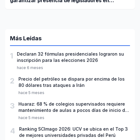
garantizar presencia de legisladores en
sesiones parlamentarias
Más Leídas
1
Declaran 32 fórmulas presidenciales lograron su
inscripción para las elecciones 2026
hace 6 meses
2
Precio del petróleo se dispara por encima de los
80 dólares tras ataques a Irán
hace 5 meses
3
Huaraz: 68 % de colegios supervisados requiere
mantenimiento de aulas a pocos días de inicio del
año escolar 2026
hace 5 meses
4
Ranking SCImago 2026: UCV se ubica en el Top 3
de mejores universidades privadas del Perú