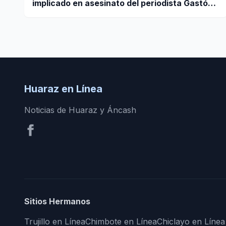
implicado en asesinato del periodista Gastón
Medina en Ica
Huaraz en Línea
Noticias de Huaraz y Áncash
Sitios Hermanos
Trujillo en Línea
Chimbote en Línea
Chiclayo en Línea