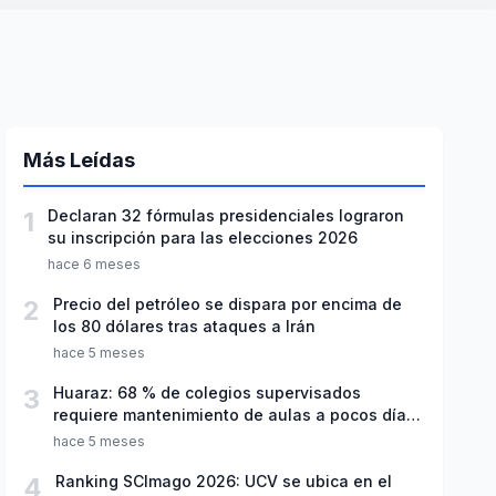
Más Leídas
1
Declaran 32 fórmulas presidenciales lograron
su inscripción para las elecciones 2026
hace 6 meses
2
Precio del petróleo se dispara por encima de
los 80 dólares tras ataques a Irán
hace 5 meses
3
Huaraz: 68 % de colegios supervisados
requiere mantenimiento de aulas a pocos días
de inicio del año escolar 2026
hace 5 meses
4
Ranking SCImago 2026: UCV se ubica en el