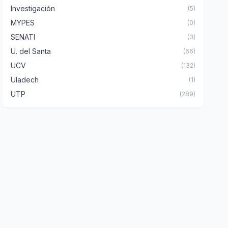
Investigación
(5)
MYPES
(0)
SENATI
(3)
U. del Santa
(66)
UCV
(132)
Uladech
(1)
UTP
(289)