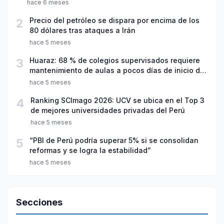
hace 6 meses
2
Precio del petróleo se dispara por encima de los
80 dólares tras ataques a Irán
hace 5 meses
3
Huaraz: 68 % de colegios supervisados requiere
mantenimiento de aulas a pocos días de inicio del
año escolar 2026
hace 5 meses
4
Ranking SCImago 2026: UCV se ubica en el Top 3
de mejores universidades privadas del Perú
hace 5 meses
5
“PBI de Perú podría superar 5% si se consolidan
reformas y se logra la estabilidad”
hace 5 meses
Secciones