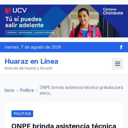
viernes, 7 de agosto de 2026
Huaraz en Línea
Noticias de Huaraz y Áncash
ONPE brinda asistencia técnica gratuita para
Inicio
›
Política
›
elecc...
POLÍTICA
ONPE brinda asistencia técnica