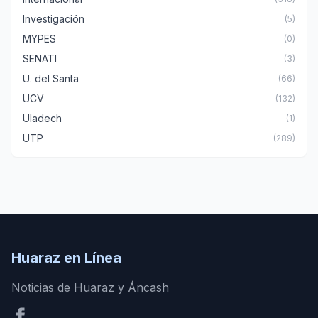
Investigación
(5)
MYPES
(0)
SENATI
(3)
U. del Santa
(66)
UCV
(132)
Uladech
(1)
UTP
(289)
Huaraz en Línea
Noticias de Huaraz y Áncash