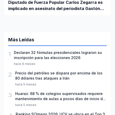
Diputado de Fuerza Popular Carlos Zegarra es
implicado en asesinato del periodista Gastón
Medina en Ica
Más Leídas
1
Declaran 32 fórmulas presidenciales lograron su
inscripción para las elecciones 2026
hace 6 meses
2
Precio del petróleo se dispara por encima de los
80 dólares tras ataques a Irán
hace 5 meses
3
Huaraz: 68 % de colegios supervisados requiere
mantenimiento de aulas a pocos días de inicio del
año escolar 2026
hace 5 meses
Ranking SCImago 2026: UCV se ubica en el Top 3