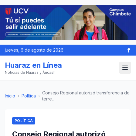
jueves, 6 de agosto de 2026
Huaraz en Línea
Noticias de Huaraz y Áncash
Consejo Regional autorizó transferencia de
Inicio
›
Política
›
terre...
POLÍTICA
Consejo Regional autorizó