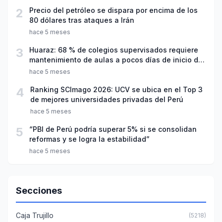
2
Precio del petróleo se dispara por encima de los
80 dólares tras ataques a Irán
hace 5 meses
3
Huaraz: 68 % de colegios supervisados requiere
mantenimiento de aulas a pocos días de inicio del
año escolar 2026
hace 5 meses
4
Ranking SCImago 2026: UCV se ubica en el Top 3
de mejores universidades privadas del Perú
hace 5 meses
5
“PBI de Perú podría superar 5% si se consolidan
reformas y se logra la estabilidad”
hace 5 meses
Secciones
Caja Trujillo
(5218)