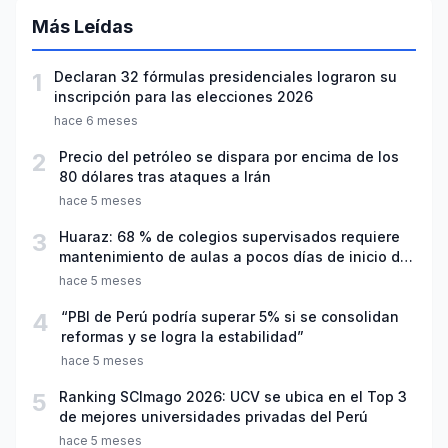
Más Leídas
1
Declaran 32 fórmulas presidenciales lograron su
inscripción para las elecciones 2026
hace 6 meses
2
Precio del petróleo se dispara por encima de los
80 dólares tras ataques a Irán
hace 5 meses
3
Huaraz: 68 % de colegios supervisados requiere
mantenimiento de aulas a pocos días de inicio del
año escolar 2026
hace 5 meses
4
“PBI de Perú podría superar 5% si se consolidan
reformas y se logra la estabilidad”
hace 5 meses
5
Ranking SCImago 2026: UCV se ubica en el Top 3
de mejores universidades privadas del Perú
hace 5 meses