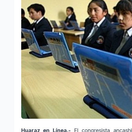
Huaraz en Línea.-
El congresista ancash