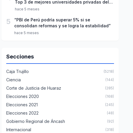
Top 3 de mejores universidades privadas del
Perú
hace 5 meses
5
“PBI de Perú podría superar 5% si se
consolidan reformas y se logra la estabilidad”
hace 5 meses
Secciones
Caja Trujillo
(5218)
Ciencia
(144)
Corte de Justicia de Huaraz
(285)
Elecciones 2020
(168)
Elecciones 2021
(245)
Elecciones 2022
(48)
Gobierno Regional de Áncash
(92)
Internacional
(318)