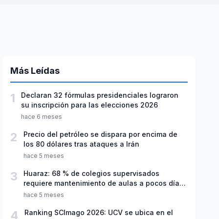
Más Leídas
1
Declaran 32 fórmulas presidenciales lograron
su inscripción para las elecciones 2026
hace 6 meses
2
Precio del petróleo se dispara por encima de
los 80 dólares tras ataques a Irán
hace 5 meses
3
Huaraz: 68 % de colegios supervisados
requiere mantenimiento de aulas a pocos días
de inicio del año escolar 2026
hace 5 meses
4
Ranking SCImago 2026: UCV se ubica en el