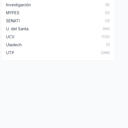
Investigación
(5)
MYPES
(0)
SENATI
(3)
U. del Santa
(66)
UCV
(132)
Uladech
(1)
UTP
(288)