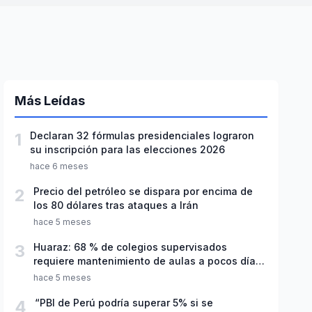
Más Leídas
1
Declaran 32 fórmulas presidenciales lograron
su inscripción para las elecciones 2026
hace 6 meses
2
Precio del petróleo se dispara por encima de
los 80 dólares tras ataques a Irán
hace 5 meses
3
Huaraz: 68 % de colegios supervisados
requiere mantenimiento de aulas a pocos días
de inicio del año escolar 2026
hace 5 meses
4
“PBI de Perú podría superar 5% si se