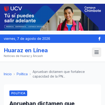
viernes, 7 de agosto de 2026
Huaraz en Línea
Noticias de Huaraz y Áncash
Aprueban dictamen que fortalece
Inicio
›
Política
›
capacidad de la PN...
POLÍTICA
Aprueban dictamen que