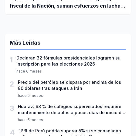
fiscal de la Nación, suman esfuerzos en lucha
contra el crimen
Más Leídas
1
Declaran 32 fórmulas presidenciales lograron su
inscripción para las elecciones 2026
hace 6 meses
2
Precio del petróleo se dispara por encima de los
80 dólares tras ataques a Irán
hace 5 meses
3
Huaraz: 68 % de colegios supervisados requiere
mantenimiento de aulas a pocos días de inicio del
año escolar 2026
hace 5 meses
4
“PBI de Perú podría superar 5% si se consolidan