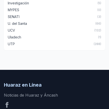
Investigación
(5)
MYPES
(0)
SENATI
(3)
U. del Santa
(66)
UCV
(132)
Uladech
(1)
UTP
(288)
Huaraz en Línea
Noticias de Huaraz y Áncash