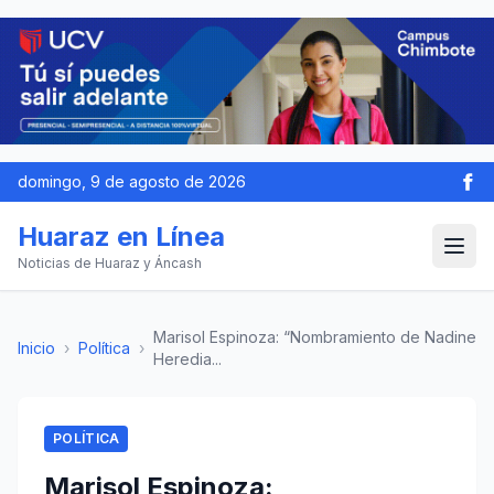
domingo, 9 de agosto de 2026
Huaraz en Línea
Noticias de Huaraz y Áncash
Marisol Espinoza: “Nombramiento de Nadine
Inicio
›
Política
›
Heredia...
POLÍTICA
Marisol Espinoza: