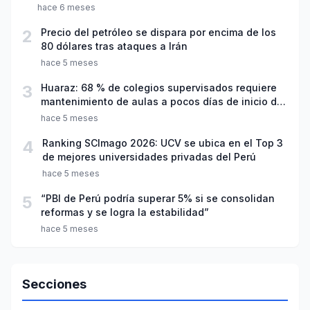
hace 6 meses
2
Precio del petróleo se dispara por encima de los
80 dólares tras ataques a Irán
hace 5 meses
3
Huaraz: 68 % de colegios supervisados requiere
mantenimiento de aulas a pocos días de inicio del
año escolar 2026
hace 5 meses
4
Ranking SCImago 2026: UCV se ubica en el Top 3
de mejores universidades privadas del Perú
hace 5 meses
5
“PBI de Perú podría superar 5% si se consolidan
reformas y se logra la estabilidad”
hace 5 meses
Secciones