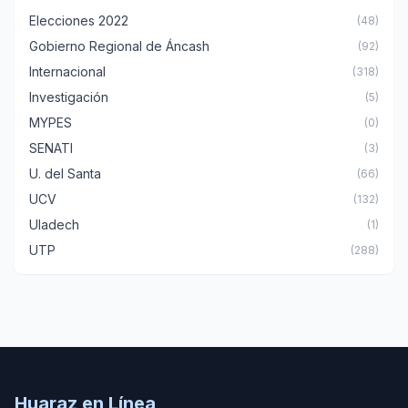
Elecciones 2022
(48)
Gobierno Regional de Áncash
(92)
Internacional
(318)
Investigación
(5)
MYPES
(0)
SENATI
(3)
U. del Santa
(66)
UCV
(132)
Uladech
(1)
UTP
(288)
Huaraz en Línea