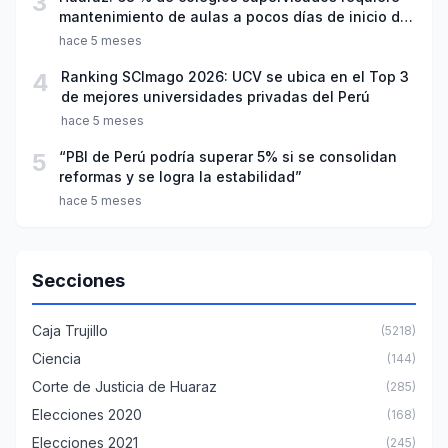
3
mantenimiento de aulas a pocos días de inicio del
año escolar 2026
hace 5 meses
4
Ranking SCImago 2026: UCV se ubica en el Top 3
de mejores universidades privadas del Perú
hace 5 meses
5
“PBI de Perú podría superar 5% si se consolidan
reformas y se logra la estabilidad”
hace 5 meses
Secciones
Caja Trujillo
(5218)
Ciencia
(144)
Corte de Justicia de Huaraz
(285)
Elecciones 2020
(168)
Elecciones 2021
(245)