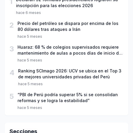
1
inscripción para las elecciones 2026
hace 6 meses
2
Precio del petróleo se dispara por encima de los
80 dólares tras ataques a Irán
hace 5 meses
3
Huaraz: 68 % de colegios supervisados requiere
mantenimiento de aulas a pocos días de inicio del
año escolar 2026
hace 5 meses
4
Ranking SCImago 2026: UCV se ubica en el Top 3
de mejores universidades privadas del Perú
hace 5 meses
5
“PBI de Perú podría superar 5% si se consolidan
reformas y se logra la estabilidad”
hace 5 meses
Secciones