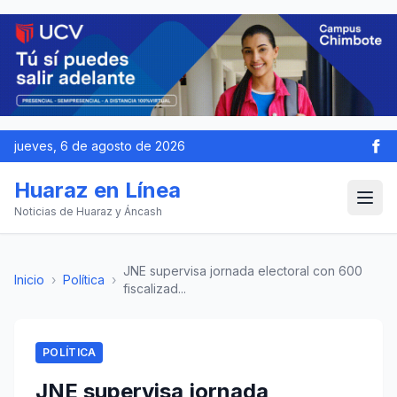
jueves, 6 de agosto de 2026
Huaraz en Línea
Noticias de Huaraz y Áncash
JNE supervisa jornada electoral con 600
Inicio
›
Política
›
fiscalizad...
POLÍTICA
JNE supervisa jornada