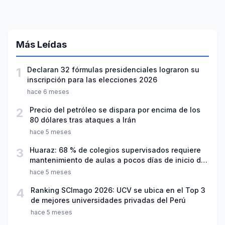
Más Leídas
1
Declaran 32 fórmulas presidenciales lograron su
inscripción para las elecciones 2026
hace 6 meses
2
Precio del petróleo se dispara por encima de los
80 dólares tras ataques a Irán
hace 5 meses
3
Huaraz: 68 % de colegios supervisados requiere
mantenimiento de aulas a pocos días de inicio del
año escolar 2026
hace 5 meses
4
Ranking SCImago 2026: UCV se ubica en el Top 3
de mejores universidades privadas del Perú
hace 5 meses