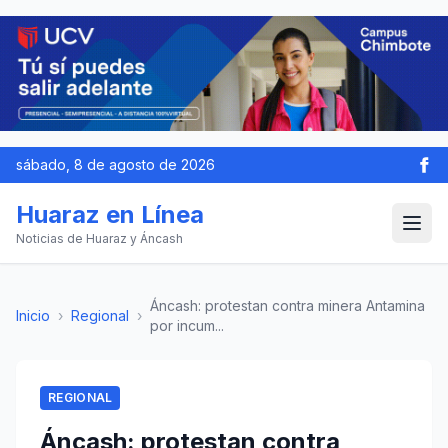
sábado, 8 de agosto de 2026
Huaraz en Línea
Noticias de Huaraz y Áncash
Áncash: protestan contra minera Antamina
Inicio
›
Regional
›
por incum...
REGIONAL
Áncash: protestan contra