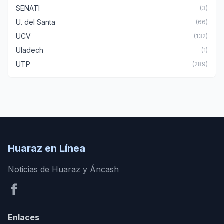
SENATI
(3)
U. del Santa
(66)
UCV
(132)
Uladech
(1)
UTP
(289)
Huaraz en Línea
Noticias de Huaraz y Áncash
Enlaces