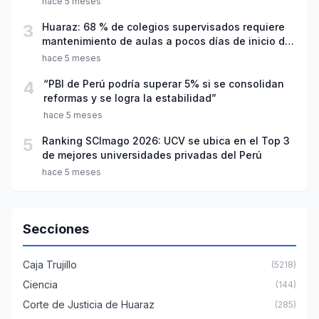
hace 5 meses
3
Huaraz: 68 % de colegios supervisados requiere
mantenimiento de aulas a pocos días de inicio del
año escolar 2026
hace 5 meses
4
“PBI de Perú podría superar 5% si se consolidan
reformas y se logra la estabilidad”
hace 5 meses
5
Ranking SCImago 2026: UCV se ubica en el Top 3
de mejores universidades privadas del Perú
hace 5 meses
Secciones
Caja Trujillo
(5218)
Ciencia
(144)
Corte de Justicia de Huaraz
(285)