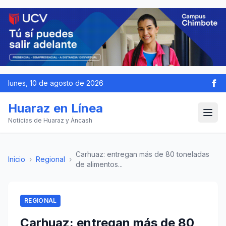
lunes, 10 de agosto de 2026
Huaraz en Línea
Noticias de Huaraz y Áncash
Carhuaz: entregan más de 80 toneladas
Inicio
›
Regional
›
de alimentos...
REGIONAL
Carhuaz: entregan más de 80