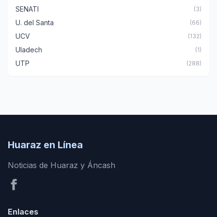
SENATI
(3)
U. del Santa
(66)
UCV
(132)
Uladech
(1)
UTP
(288)
Huaraz en Línea
Noticias de Huaraz y Áncash
Enlaces