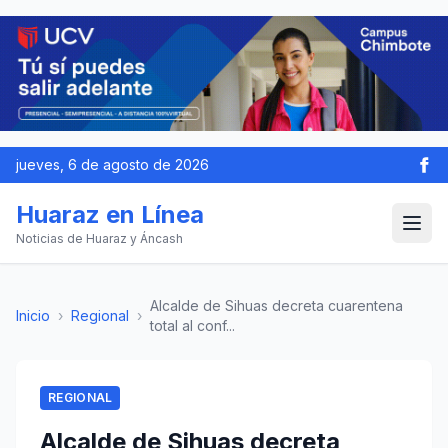
jueves, 6 de agosto de 2026
Huaraz en Línea
Noticias de Huaraz y Áncash
Alcalde de Sihuas decreta cuarentena
Inicio
›
Regional
›
total al conf...
REGIONAL
Alcalde de Sihuas decreta