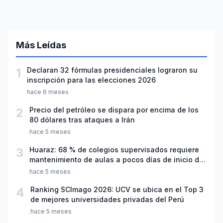
Más Leídas
1
Declaran 32 fórmulas presidenciales lograron su
inscripción para las elecciones 2026
hace 6 meses
2
Precio del petróleo se dispara por encima de los
80 dólares tras ataques a Irán
hace 5 meses
3
Huaraz: 68 % de colegios supervisados requiere
mantenimiento de aulas a pocos días de inicio del
año escolar 2026
hace 5 meses
4
Ranking SCImago 2026: UCV se ubica en el Top 3
de mejores universidades privadas del Perú
hace 5 meses