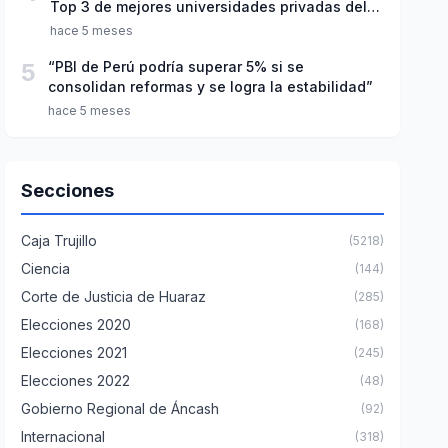
Top 3 de mejores universidades privadas del
Perú
hace 5 meses
5
“PBI de Perú podría superar 5% si se
consolidan reformas y se logra la estabilidad”
hace 5 meses
Secciones
Caja Trujillo
(5218)
Ciencia
(144)
Corte de Justicia de Huaraz
(285)
Elecciones 2020
(168)
Elecciones 2021
(245)
Elecciones 2022
(48)
Gobierno Regional de Áncash
(92)
Internacional
(318)