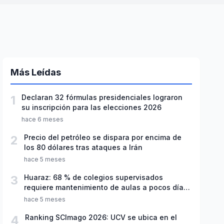
Más Leídas
1
Declaran 32 fórmulas presidenciales lograron
su inscripción para las elecciones 2026
hace 6 meses
2
Precio del petróleo se dispara por encima de
los 80 dólares tras ataques a Irán
hace 5 meses
3
Huaraz: 68 % de colegios supervisados
requiere mantenimiento de aulas a pocos días
de inicio del año escolar 2026
hace 5 meses
4
Ranking SCImago 2026: UCV se ubica en el