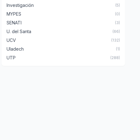
Investigación
(5)
MYPES
(0)
SENATI
(3)
U. del Santa
(66)
UCV
(132)
Uladech
(1)
UTP
(288)