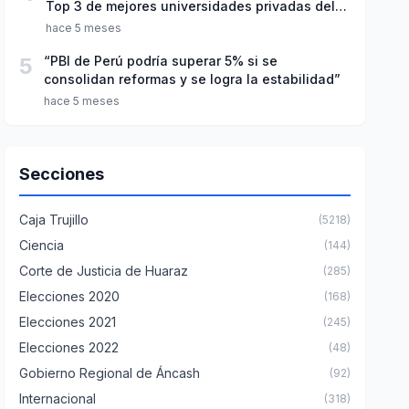
Top 3 de mejores universidades privadas del
Perú
hace 5 meses
5
“PBI de Perú podría superar 5% si se
consolidan reformas y se logra la estabilidad”
hace 5 meses
Secciones
Caja Trujillo
(5218)
Ciencia
(144)
Corte de Justicia de Huaraz
(285)
Elecciones 2020
(168)
Elecciones 2021
(245)
Elecciones 2022
(48)
Gobierno Regional de Áncash
(92)
Internacional
(318)