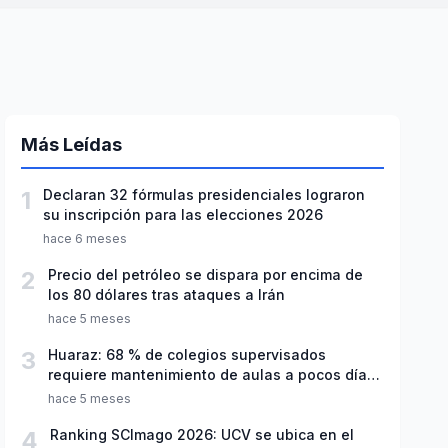
Más Leídas
1
Declaran 32 fórmulas presidenciales lograron
su inscripción para las elecciones 2026
hace 6 meses
2
Precio del petróleo se dispara por encima de
los 80 dólares tras ataques a Irán
hace 5 meses
3
Huaraz: 68 % de colegios supervisados
requiere mantenimiento de aulas a pocos días
de inicio del año escolar 2026
hace 5 meses
4
Ranking SCImago 2026: UCV se ubica en el