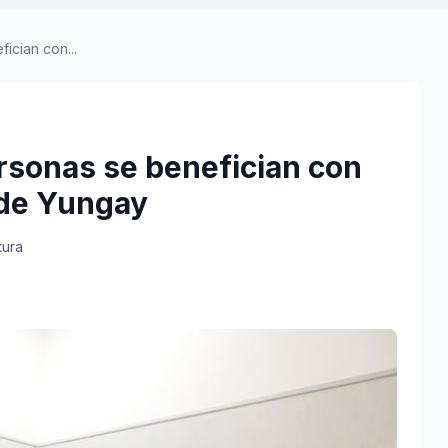
ician con...
rsonas se benefician con
 de Yungay
tura