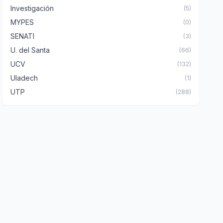
Investigación
(5)
MYPES
(0)
SENATI
(3)
U. del Santa
(66)
UCV
(132)
Uladech
(1)
UTP
(288)