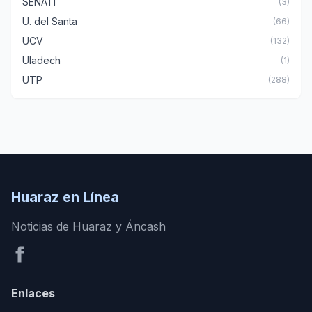
SENATI
(3)
U. del Santa
(66)
UCV
(132)
Uladech
(1)
UTP
(288)
Huaraz en Línea
Noticias de Huaraz y Áncash
Enlaces