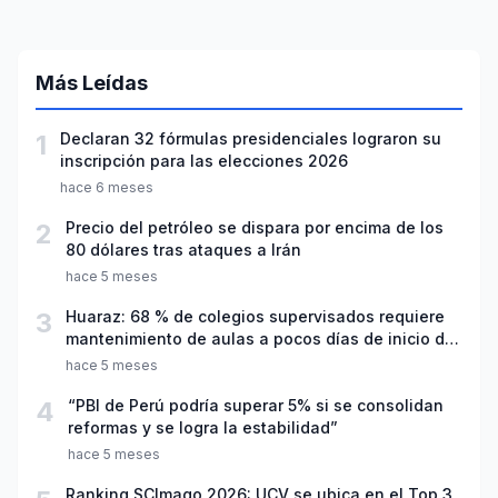
Más Leídas
1
Declaran 32 fórmulas presidenciales lograron su
inscripción para las elecciones 2026
hace 6 meses
2
Precio del petróleo se dispara por encima de los
80 dólares tras ataques a Irán
hace 5 meses
3
Huaraz: 68 % de colegios supervisados requiere
mantenimiento de aulas a pocos días de inicio del
año escolar 2026
hace 5 meses
4
“PBI de Perú podría superar 5% si se consolidan
reformas y se logra la estabilidad”
hace 5 meses
Ranking SCImago 2026: UCV se ubica en el Top 3