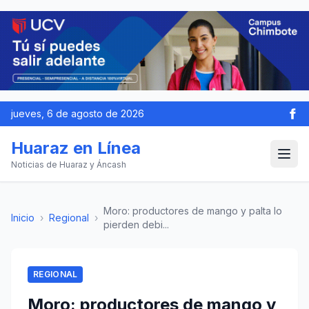
jueves, 6 de agosto de 2026
Huaraz en Línea
Noticias de Huaraz y Áncash
Moro: productores de mango y palta lo
Inicio
›
Regional
›
pierden debi...
REGIONAL
Moro: productores de mango y