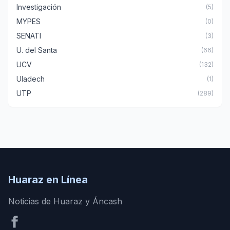
Investigación
(5)
MYPES
(0)
SENATI
(3)
U. del Santa
(66)
UCV
(132)
Uladech
(1)
UTP
(289)
Huaraz en Línea
Noticias de Huaraz y Áncash