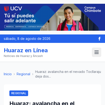
sábado, 8 de agosto de 2026
Huaraz en Línea
Noticias de Huaraz y Áncash
Huaraz: avalancha en el nevado Tocllaraju
Inicio
›
Regional
›
deja dos...
REGIONAL
Huaraz: avalancha en el