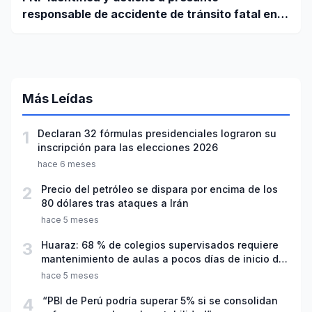
responsable de accidente de tránsito fatal en
carretera Huaraz - Pativilca
Más Leídas
1
Declaran 32 fórmulas presidenciales lograron su
inscripción para las elecciones 2026
hace 6 meses
2
Precio del petróleo se dispara por encima de los
80 dólares tras ataques a Irán
hace 5 meses
3
Huaraz: 68 % de colegios supervisados requiere
mantenimiento de aulas a pocos días de inicio del
año escolar 2026
hace 5 meses
4
“PBI de Perú podría superar 5% si se consolidan