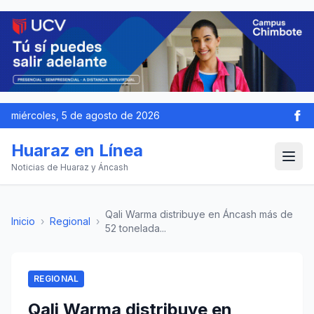
miércoles, 5 de agosto de 2026
Huaraz en Línea
Noticias de Huaraz y Áncash
Qali Warma distribuye en Áncash más de
Inicio
›
Regional
›
52 tonelada...
REGIONAL
Qali Warma distribuye en