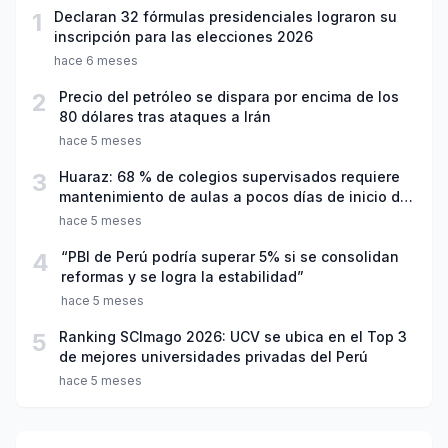
1
Declaran 32 fórmulas presidenciales lograron su
inscripción para las elecciones 2026
hace 6 meses
2
Precio del petróleo se dispara por encima de los
80 dólares tras ataques a Irán
hace 5 meses
3
Huaraz: 68 % de colegios supervisados requiere
mantenimiento de aulas a pocos días de inicio del
año escolar 2026
hace 5 meses
4
“PBI de Perú podría superar 5% si se consolidan
reformas y se logra la estabilidad”
hace 5 meses
5
Ranking SCImago 2026: UCV se ubica en el Top 3
de mejores universidades privadas del Perú
hace 5 meses