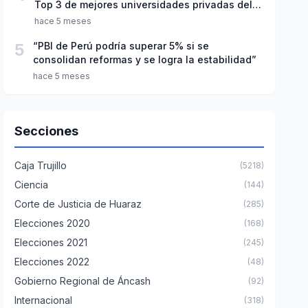
Top 3 de mejores universidades privadas del
Perú
hace 5 meses
5
“PBI de Perú podría superar 5% si se
consolidan reformas y se logra la estabilidad”
hace 5 meses
Secciones
Caja Trujillo
(5218)
Ciencia
(144)
Corte de Justicia de Huaraz
(285)
Elecciones 2020
(168)
Elecciones 2021
(245)
Elecciones 2022
(48)
Gobierno Regional de Áncash
(92)
Internacional
(318)