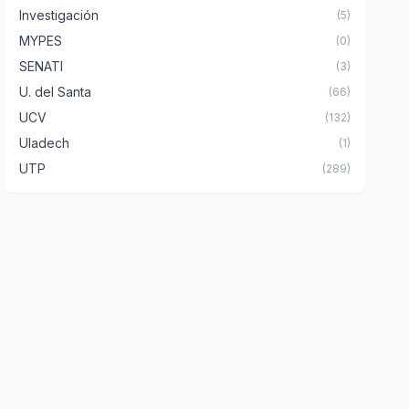
Investigación
(5)
MYPES
(0)
SENATI
(3)
U. del Santa
(66)
UCV
(132)
Uladech
(1)
UTP
(289)