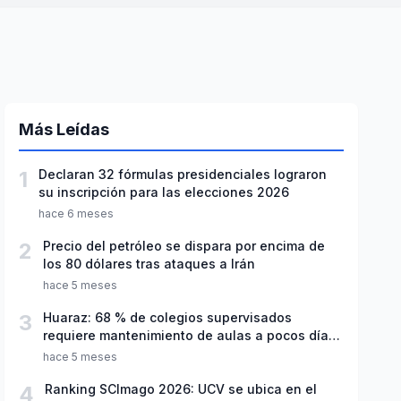
Más Leídas
1
Declaran 32 fórmulas presidenciales lograron
su inscripción para las elecciones 2026
hace 6 meses
2
Precio del petróleo se dispara por encima de
los 80 dólares tras ataques a Irán
hace 5 meses
3
Huaraz: 68 % de colegios supervisados
requiere mantenimiento de aulas a pocos días
de inicio del año escolar 2026
hace 5 meses
4
Ranking SCImago 2026: UCV se ubica en el