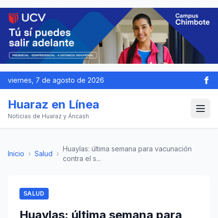
viernes, 7 de agosto de 2026
Huaraz en Línea
Noticias de Huaraz y Áncash
Huaylas: última semana para vacunación
Inicio
›
Salud
›
contra el s...
SALUD
Huaylas: última semana para