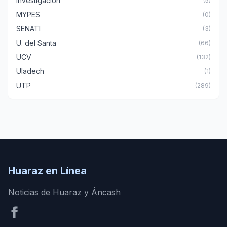
Investigación
(5)
MYPES
(0)
SENATI
(3)
U. del Santa
(66)
UCV
(132)
Uladech
(1)
UTP
(289)
Huaraz en Línea
Noticias de Huaraz y Áncash