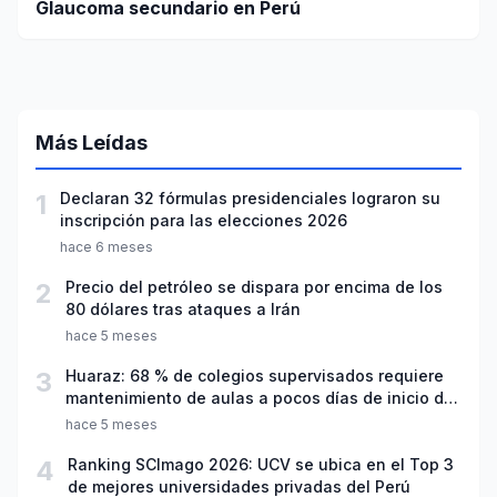
Glaucoma secundario en Perú
Más Leídas
1
Declaran 32 fórmulas presidenciales lograron su
inscripción para las elecciones 2026
hace 6 meses
2
Precio del petróleo se dispara por encima de los
80 dólares tras ataques a Irán
hace 5 meses
3
Huaraz: 68 % de colegios supervisados requiere
mantenimiento de aulas a pocos días de inicio del
año escolar 2026
hace 5 meses
4
Ranking SCImago 2026: UCV se ubica en el Top 3
de mejores universidades privadas del Perú