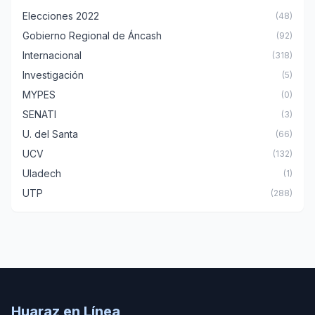
Elecciones 2022
(48)
Gobierno Regional de Áncash
(92)
Internacional
(318)
Investigación
(5)
MYPES
(0)
SENATI
(3)
U. del Santa
(66)
UCV
(132)
Uladech
(1)
UTP
(288)
Huaraz en Línea