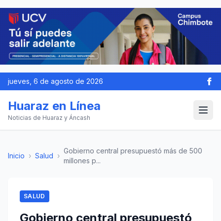
jueves, 6 de agosto de 2026
Huaraz en Línea
Noticias de Huaraz y Áncash
Gobierno central presupuestó más de 500
Inicio
›
Salud
›
millones p...
SALUD
Gobierno central presupuestó