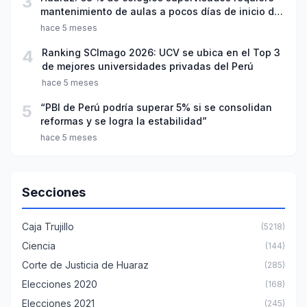
3
mantenimiento de aulas a pocos días de inicio del
año escolar 2026
hace 5 meses
4
Ranking SCImago 2026: UCV se ubica en el Top 3
de mejores universidades privadas del Perú
hace 5 meses
5
“PBI de Perú podría superar 5% si se consolidan
reformas y se logra la estabilidad”
hace 5 meses
Secciones
Caja Trujillo
(5218)
Ciencia
(144)
Corte de Justicia de Huaraz
(285)
Elecciones 2020
(168)
Elecciones 2021
(245)