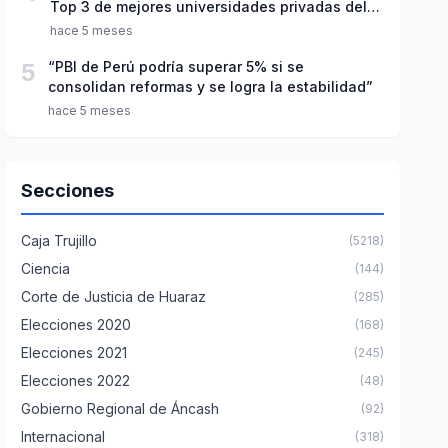
Top 3 de mejores universidades privadas del
Perú
hace 5 meses
5
“PBI de Perú podría superar 5% si se
consolidan reformas y se logra la estabilidad”
hace 5 meses
Secciones
Caja Trujillo
(5218)
Ciencia
(144)
Corte de Justicia de Huaraz
(285)
Elecciones 2020
(168)
Elecciones 2021
(245)
Elecciones 2022
(48)
Gobierno Regional de Áncash
(92)
Internacional
(318)