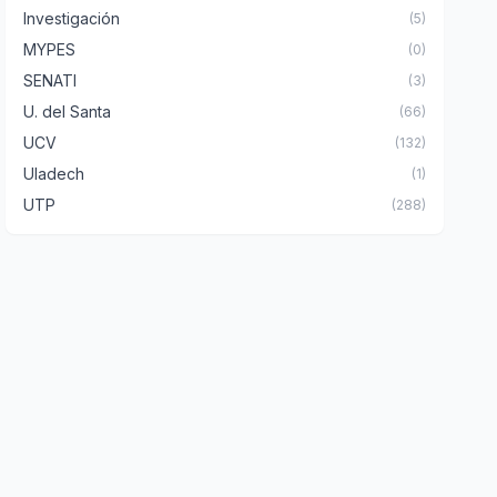
Investigación
(5)
MYPES
(0)
SENATI
(3)
U. del Santa
(66)
UCV
(132)
Uladech
(1)
UTP
(288)