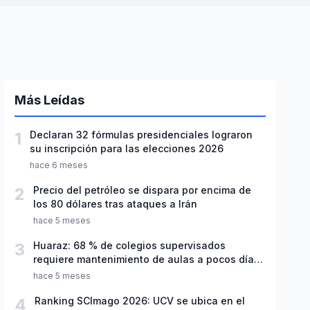
Más Leídas
1
Declaran 32 fórmulas presidenciales lograron
su inscripción para las elecciones 2026
hace 6 meses
2
Precio del petróleo se dispara por encima de
los 80 dólares tras ataques a Irán
hace 5 meses
3
Huaraz: 68 % de colegios supervisados
requiere mantenimiento de aulas a pocos días
de inicio del año escolar 2026
hace 5 meses
4
Ranking SCImago 2026: UCV se ubica en el