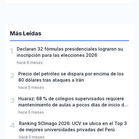
Más Leídas
1
Declaran 32 fórmulas presidenciales lograron su
inscripción para las elecciones 2026
hace 6 meses
2
Precio del petróleo se dispara por encima de los
80 dólares tras ataques a Irán
hace 5 meses
3
Huaraz: 68 % de colegios supervisados requiere
mantenimiento de aulas a pocos días de inicio del
año escolar 2026
hace 5 meses
4
Ranking SCImago 2026: UCV se ubica en el Top 3
de mejores universidades privadas del Perú
hace 5 meses