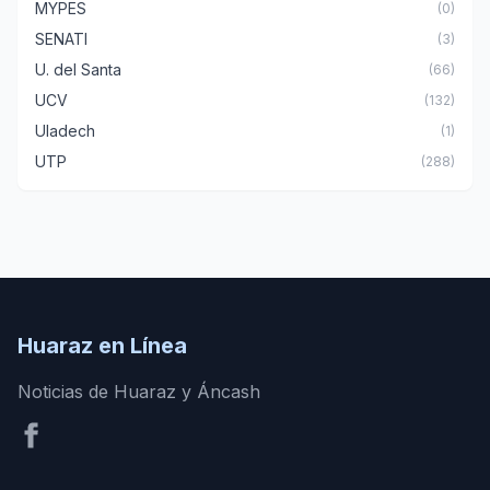
MYPES
(0)
SENATI
(3)
U. del Santa
(66)
UCV
(132)
Uladech
(1)
UTP
(288)
Huaraz en Línea
Noticias de Huaraz y Áncash