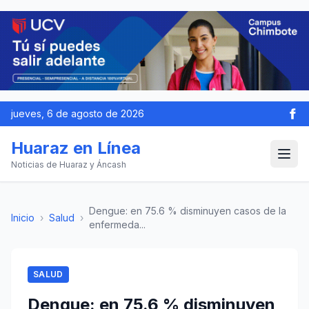
jueves, 6 de agosto de 2026
Huaraz en Línea
Noticias de Huaraz y Áncash
Dengue: en 75.6 % disminuyen casos de la
Inicio
›
Salud
›
enfermeda...
SALUD
Dengue: en 75.6 % disminuyen