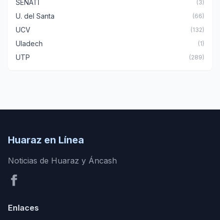
SENATI
(3)
U. del Santa
(66)
UCV
(132)
Uladech
(1)
UTP
(289)
Huaraz en Línea
Noticias de Huaraz y Áncash
Enlaces