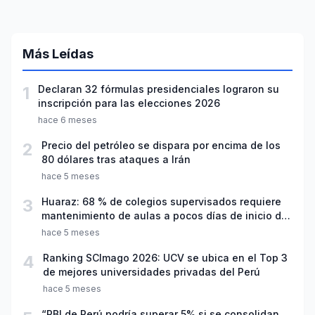
Más Leídas
1
Declaran 32 fórmulas presidenciales lograron su
inscripción para las elecciones 2026
hace 6 meses
2
Precio del petróleo se dispara por encima de los
80 dólares tras ataques a Irán
hace 5 meses
3
Huaraz: 68 % de colegios supervisados requiere
mantenimiento de aulas a pocos días de inicio del
año escolar 2026
hace 5 meses
4
Ranking SCImago 2026: UCV se ubica en el Top 3
de mejores universidades privadas del Perú
hace 5 meses
“PBI de Perú podría superar 5% si se consolidan