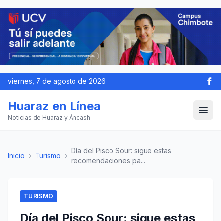
viernes, 7 de agosto de 2026
Huaraz en Línea
Noticias de Huaraz y Áncash
Día del Pisco Sour: sigue estas
Inicio
›
Turismo
›
recomendaciones pa...
TURISMO
Día del Pisco Sour: sigue estas