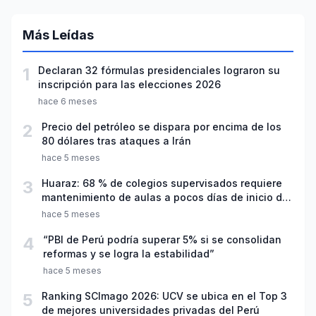
Más Leídas
1
Declaran 32 fórmulas presidenciales lograron su
inscripción para las elecciones 2026
hace 6 meses
2
Precio del petróleo se dispara por encima de los
80 dólares tras ataques a Irán
hace 5 meses
3
Huaraz: 68 % de colegios supervisados requiere
mantenimiento de aulas a pocos días de inicio del
año escolar 2026
hace 5 meses
4
“PBI de Perú podría superar 5% si se consolidan
reformas y se logra la estabilidad”
hace 5 meses
5
Ranking SCImago 2026: UCV se ubica en el Top 3
de mejores universidades privadas del Perú