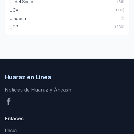
U. del Santa
(66)
UCV
(132)
Uladech
(1)
UTP
(289)
Huaraz en Línea
Noticias de Huaraz y Áncash
Enlaces
Inicio