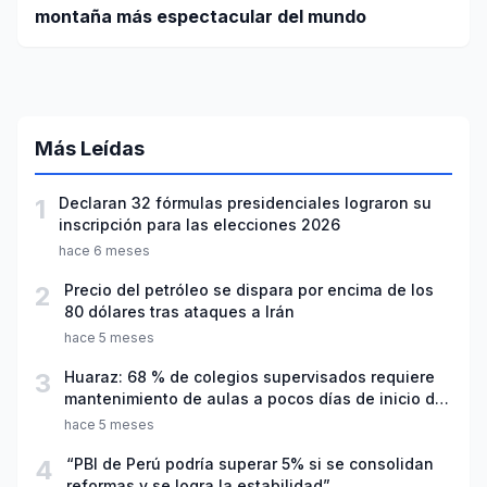
montaña más espectacular del mundo
Más Leídas
1
Declaran 32 fórmulas presidenciales lograron su
inscripción para las elecciones 2026
hace 6 meses
2
Precio del petróleo se dispara por encima de los
80 dólares tras ataques a Irán
hace 5 meses
3
Huaraz: 68 % de colegios supervisados requiere
mantenimiento de aulas a pocos días de inicio del
año escolar 2026
hace 5 meses
4
“PBI de Perú podría superar 5% si se consolidan
reformas y se logra la estabilidad”