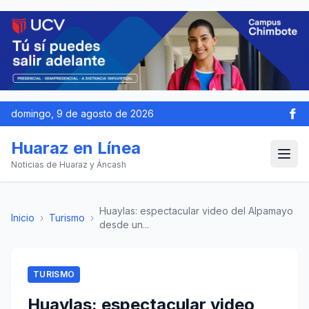
domingo, 9 de agosto de 2026
Huaraz en Línea
Noticias de Huaraz y Áncash
Huaylas: espectacular video del Alpamayo
Inicio
›
Turismo
›
desde un...
TURISMO
Huaylas: espectacular video