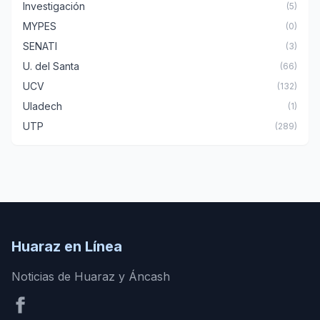
Investigación
(5)
MYPES
(0)
SENATI
(3)
U. del Santa
(66)
UCV
(132)
Uladech
(1)
UTP
(289)
Huaraz en Línea
Noticias de Huaraz y Áncash