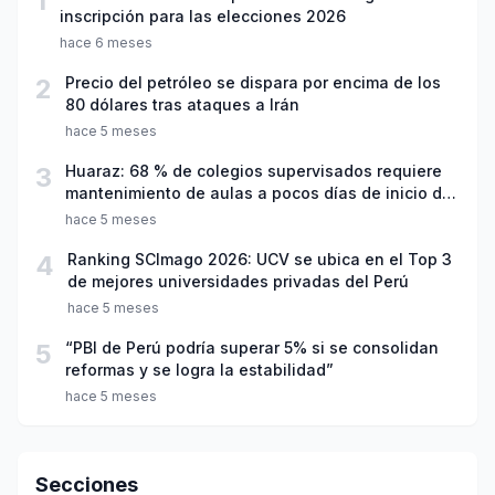
1
inscripción para las elecciones 2026
hace 6 meses
2
Precio del petróleo se dispara por encima de los
80 dólares tras ataques a Irán
hace 5 meses
3
Huaraz: 68 % de colegios supervisados requiere
mantenimiento de aulas a pocos días de inicio del
año escolar 2026
hace 5 meses
4
Ranking SCImago 2026: UCV se ubica en el Top 3
de mejores universidades privadas del Perú
hace 5 meses
5
“PBI de Perú podría superar 5% si se consolidan
reformas y se logra la estabilidad”
hace 5 meses
Secciones