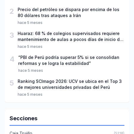
2
Precio del petróleo se dispara por encima de los
80 dólares tras ataques a Irán
hace 5 meses
3
Huaraz: 68 % de colegios supervisados requiere
mantenimiento de aulas a pocos días de inicio del
año escolar 2026
hace 5 meses
4
“PBI de Perú podría superar 5% si se consolidan
reformas y se logra la estabilidad”
hace 5 meses
5
Ranking SCImago 2026: UCV se ubica en el Top 3
de mejores universidades privadas del Perú
hace 5 meses
Secciones
Caja Trujillo
(5218)