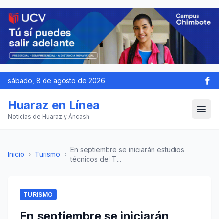
sábado, 8 de agosto de 2026
Huaraz en Línea
Noticias de Huaraz y Áncash
En septiembre se iniciarán estudios
Inicio
›
Turismo
›
técnicos del T...
TURISMO
En septiembre se iniciarán