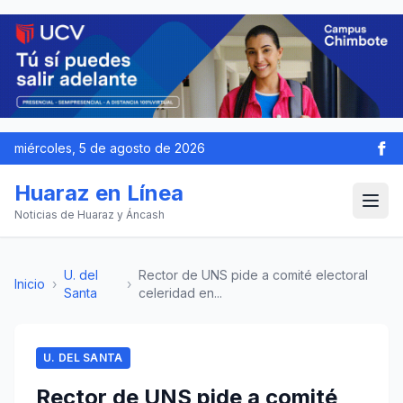
miércoles, 5 de agosto de 2026
Huaraz en Línea
Noticias de Huaraz y Áncash
U. del
Rector de UNS pide a comité electoral
Inicio
›
›
Santa
celeridad en...
U. DEL SANTA
Rector de UNS pide a comité