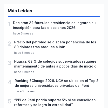
Más Leídas
1
Declaran 32 fórmulas presidenciales lograron su
inscripción para las elecciones 2026
hace 6 meses
2
Precio del petróleo se dispara por encima de los
80 dólares tras ataques a Irán
hace 5 meses
3
Huaraz: 68 % de colegios supervisados requiere
mantenimiento de aulas a pocos días de inicio del
año escolar 2026
hace 5 meses
4
Ranking SCImago 2026: UCV se ubica en el Top 3
de mejores universidades privadas del Perú
hace 5 meses
5
“PBI de Perú podría superar 5% si se consolidan
reformas y se logra la estabilidad”