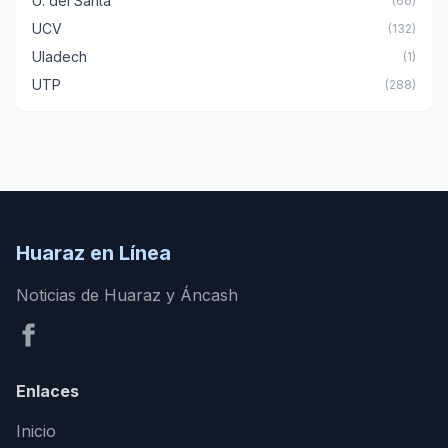
U. del Santa
(66)
UCV
(132)
Uladech
(1)
UTP
(288)
Huaraz en Línea
Noticias de Huaraz y Áncash
Enlaces
Inicio