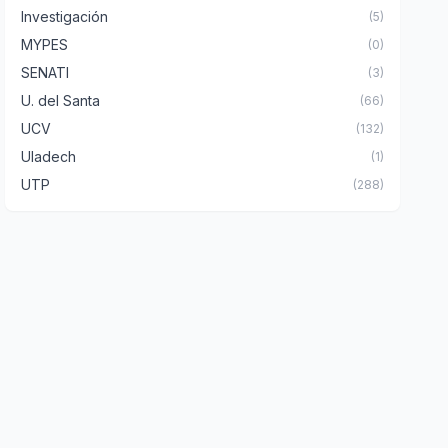
Investigación
(5)
MYPES
(0)
SENATI
(3)
U. del Santa
(66)
UCV
(132)
Uladech
(1)
UTP
(288)