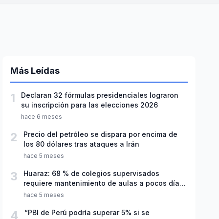
Más Leídas
1
Declaran 32 fórmulas presidenciales lograron
su inscripción para las elecciones 2026
hace 6 meses
2
Precio del petróleo se dispara por encima de
los 80 dólares tras ataques a Irán
hace 5 meses
3
Huaraz: 68 % de colegios supervisados
requiere mantenimiento de aulas a pocos días
de inicio del año escolar 2026
hace 5 meses
4
“PBI de Perú podría superar 5% si se